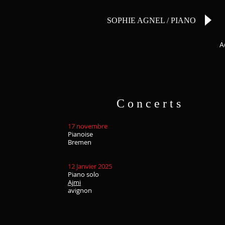
SOPHIE AGNEL / PIANO
A
C o n c e r t s
17 novembre
Pianoise
Bremen
12 Janvier 2025
Piano solo
Ajmi
avignon