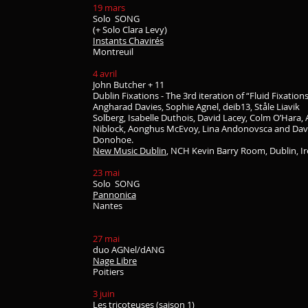
19 mars
Solo SONG
(+ Solo Clara Levy)
Instants Chavirés
Montreuil
4 avril
John Butcher + 11
Dublin Fixations - The 3rd iteration of “Fluid Fixation
Angharad Davies, Sophie Agnel, deib13, Ståle Liavik
Solberg, Isabelle Duthois, David Lacey, Colm O’Hara, 
Niblock, Aonghus McEvoy, Lina Andonovsca and Dav
Donohoe.
New Music Dublin
, NCH Kevin Barry Room, Dublin, I
23 mai
Solo SONG
Pannonica
Nantes
27 mai
duo AGNel/dANG
Nage Libre
Poitiers
3 juin
Les tricoteuses (saison 1)