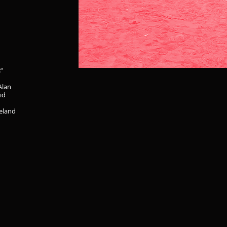
s”
Alan
id
reland