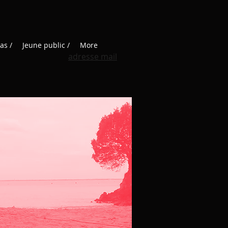
as /
Jeune public /
More
adresse mail